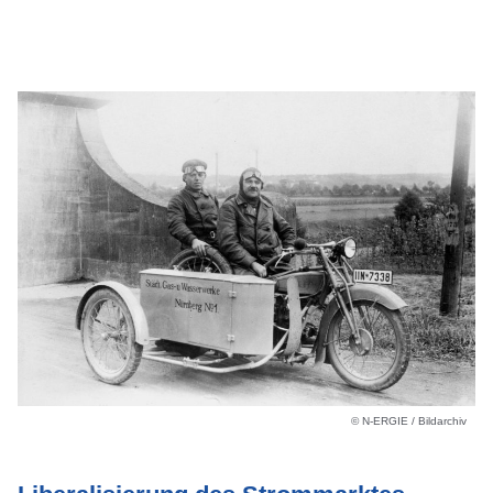
© N-ERGIE / Bildarchiv