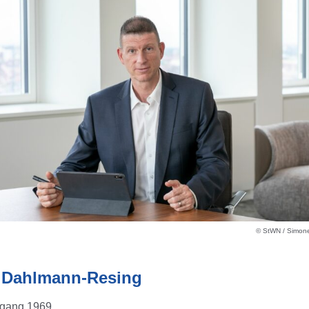
© StWN / Simone
 Dahlmann-Resing
rgang 1969