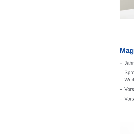
Mag
Jah
Spre
Wer
Vors
Vors