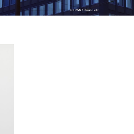
© StWN / Claus Felix