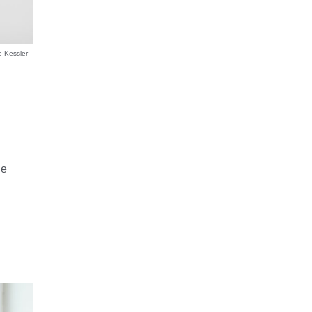
 Kessler
he