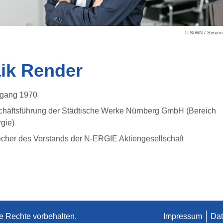
© StWN / Simone
ik Render
rgang 1970
häftsführung der Städtische Werke Nürnberg GmbH (Bereich
gie)
cher des Vorstands der N-ERGIE Aktiengesellschaft
e Rechte vorbehalten.
Impressum
Dat