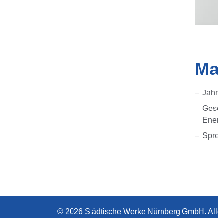
Ma
Jah
Gesc
Ener
Spre
© 2026 Städtische Werke Nürnberg GmbH. All